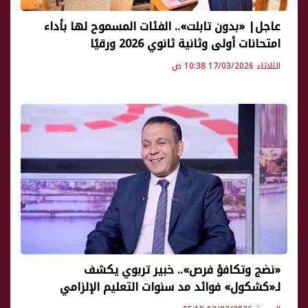
عاجل| «بدون تابلت».. الفئات المسموح لها بأداء
امتحانات أولى وثانية ثانوي 2026 ورقيًا
الثلاثاء 17/03/2026 10:38 ص
«نضج وتكافؤ فرص».. خبير تربوي يكشف
لـ«كشكول» فوائد مد سنوات التعليم الإلزامي