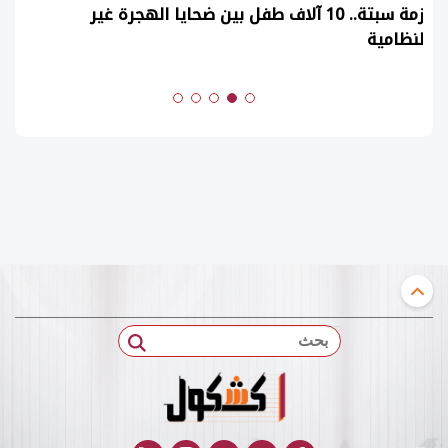
عاجل| نموذج حل امتحان أحياء ثانوية عامة 2026
(السنوات الماضية)
بحث