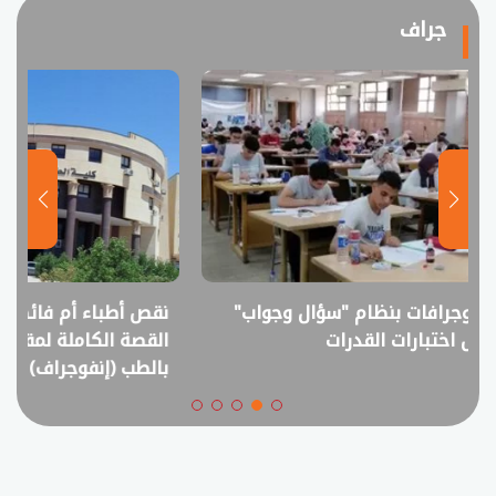
جراف
نقص أطباء أم فائض خريجين؟..
انفوجراف.. التعل
القصة الكاملة لمقترح خفض القبول
في امتحانات الثانوي
بالطب (إنفوجراف)