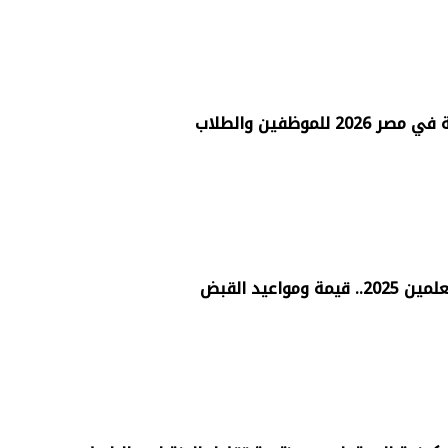
للموظفين والطلاب
واعيد القبض