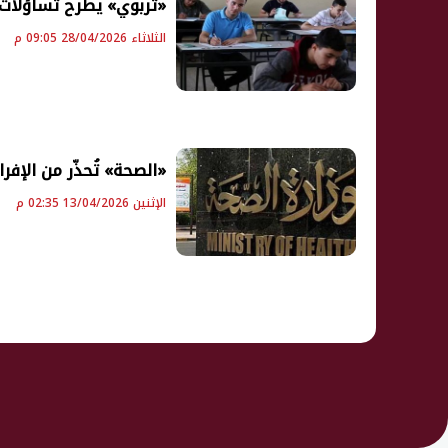
«تربوي» يطرح تساؤلات م
الثلاثاء 28/04/2026 09:05 م
«الصحة» تُحذّر من الإفر
الإثنين 13/04/2026 02:35 م