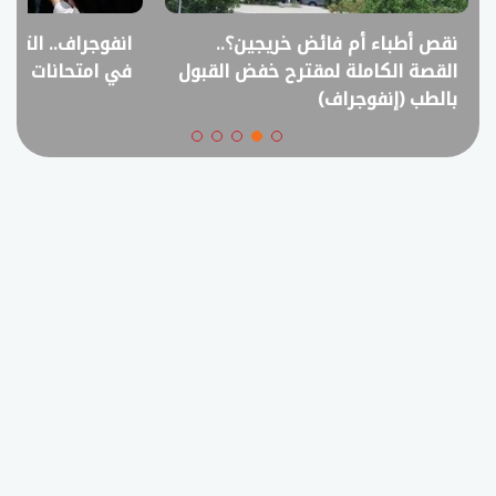
نقص أطباء أم فائض خريجين؟..
انفوجراف.. التعل
القصة الكاملة لمقترح خفض القبول
في امتحانات الثانوي
بالطب (إنفوجراف)