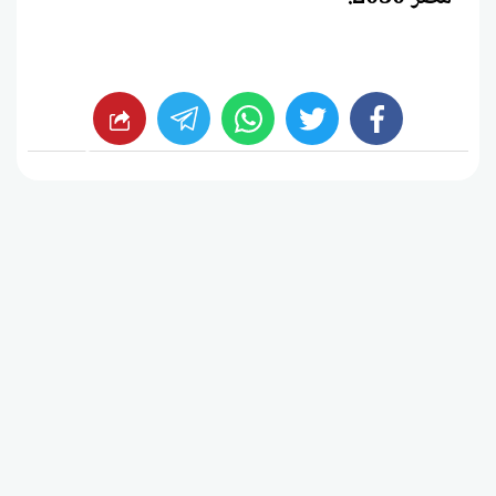
whats
twitter
facebook
شارك