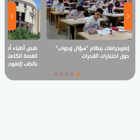
نقص أطباء أم فائض خريجين؟..
انفوجراف.. التعل
القصة الكاملة لمقترح خفض القبول
في امتحانات الثانوي
بالطب (إنفوجراف)