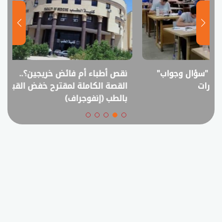
نقص أطباء أم فائض خريجين؟..
انفوجراف.. التعل
القصة الكاملة لمقترح خفض القبول
في امتحانات الثانوي
بالطب (إنفوجراف)