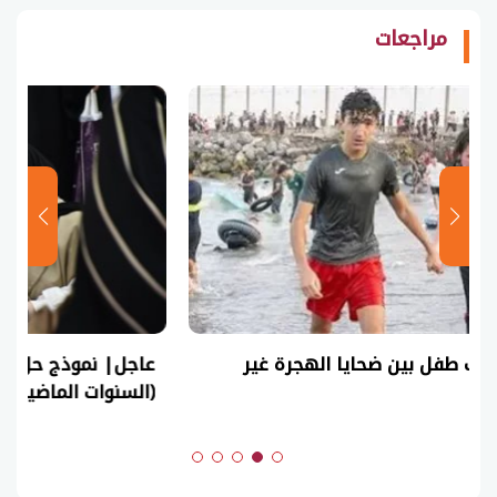
مراجعات
عاجل| نموذج حل امتحان أحياء ثانوية عامة 2026
(السنوات الماضية)