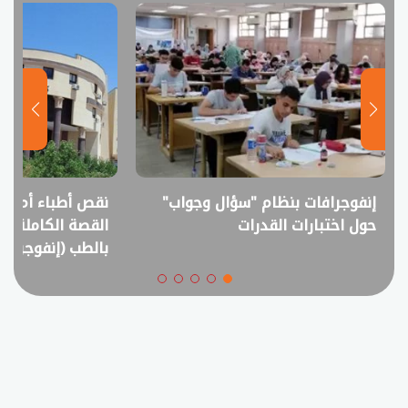
إنفوجرافات بنظام "سؤال وجواب"
نقص أطباء أم فا
حول اختبارات القدرات
القصة الكاملة ل
بالطب (إنفوجراف)