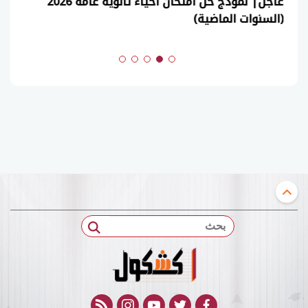
عاجل| نموذج حل امتحان أحياء ثانوية عامة 2026
(السنوات الماضية)
بحث