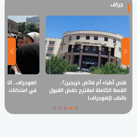
جراف
نقص أطباء أم فائض خريجين؟..
انفوجراف.. التعل
القصة الكاملة لمقترح خفض القبول
في امتحانات الثانوي
بالطب (إنفوجراف)