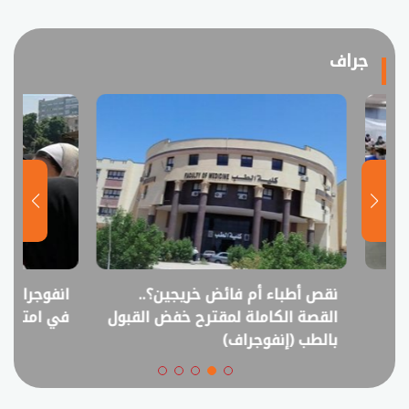
جراف
نقص أطباء أم فائض خريجين؟..
انفوجراف.. التعل
القصة الكاملة لمقترح خفض القبول
في امتحانات الثانوي
بالطب (إنفوجراف)