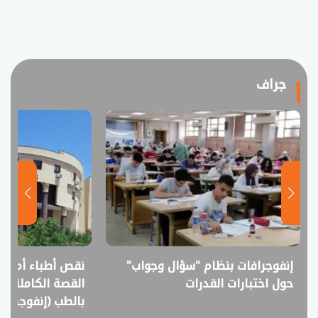
جراف
نقص أطباء أم فائض خريجين؟..
انفوجراف.. التعل
القصة الكاملة لمقترح خفض القبول
في امتحانات الثانوي
بالطب (إنفوجراف)