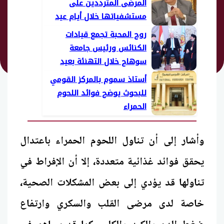
المرضى المترددين على
مستشفياتها خلال أيام عيد
الأضحى
روح المحبة تجمع قيادات
الكنائس ورئيس جامعة
سوهاج خلال التهنئة بعيد
الأضحى
أستاذ سموم بالمركز القومي
للبحوث يوضح فوائد اللحوم
الحمراء
وأشار إلى أن تناول اللحوم الحمراء باعتدال
يحقق فوائد غذائية متعددة، إلا أن الإفراط في
تناولها قد يؤدي إلى بعض المشكلات الصحية،
خاصة لدى مرضى القلب والسكري وارتفاع