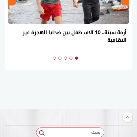
عاجل| نموذج حل امتحان أحياء ثانوية عامة 2026
(السنوات الماضية)
بحث