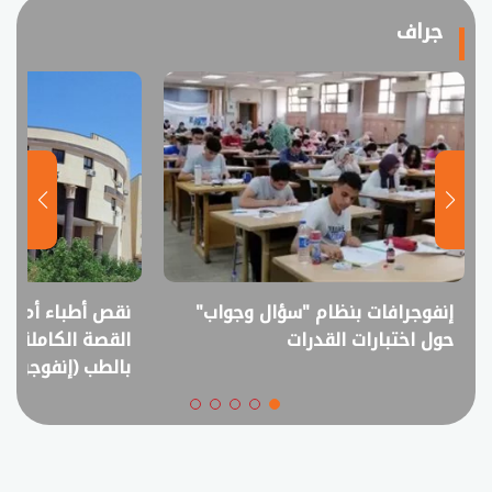
جراف
نقص أطباء أم فائض خريجين؟..
انفوجراف.. التعل
القصة الكاملة لمقترح خفض القبول
في امتحانات الثانوي
بالطب (إنفوجراف)