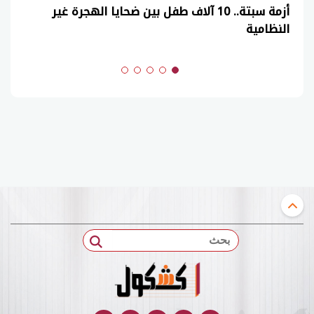
عاجل| نموذج حل امتحان أحياء ثانوية عامة 2026
(السنوات الماضية)
بحث