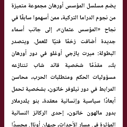
يضم مسلسل المؤسس أورهان مجموعة متميزة
من نجوم الدراما التركية، ممن أسهموا سابقًا في
نجاح «المؤسس عثمان»، إلى جانب أسماء
جديدة أضافت زخمًا فنيًا للعمل. ويتصدر
البطولة: ميرت يازجي أوغلو في دور أورهان
بك، مقدّمًا شخصية قائد شاب تتنازعه
مسؤوليات الحكم ومتطلبات الحرب، محاسن
المرابط في دور نيلوفر خاتون، بشخصية تحمل
أبعادًا سياسية وإنسانية معقدة، بنو يلدرملار
بدور مالهون خاتون، إحدى الركائز النسائية
المؤثرة في مسار الأحداث، جيهان أونال مجسدًا