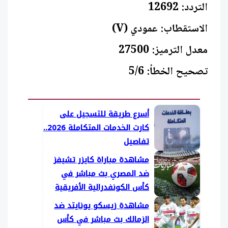
التردد: 12692
الاستقطاب: عمودي (V)
معدل الترميز: 27500
تصحيح الخطأ: 5/6
أسرع طريقة للتسجيل على
كارت الخدمات المتكاملة 2026..
تفاصيل
مشاهدة مباراة كايزر تشيفز
ضد المصري بث مباشر في
كأس الكونفدرالية الأفريقية
مشاهدة زيسكو يونايتد ضد
الزمالك بث مباشر في كأس