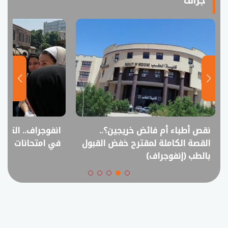
جراف
نقص أطباء أم فائض خريجين؟..
انفوجراف.. التعل
القصة الكاملة لمقترح خفض القبول
في امتحانات الثانوي
بالطب (إنفوجراف)