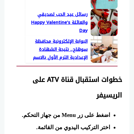
رسائل عيد الحب لصديقي
والعائلة Happy Valentine’s
Day
البوابة الإلكترونية محافظة
سوهاج.. نتيجة الشهادة
الإعدادية الترم الأول بالاسم
فقط 2026
خطوات استقبال قناة ATV على
الريسيفر
اضغط على زر Menu من جهاز التحكم.
اختر التركيب اليدوي من القائمة.