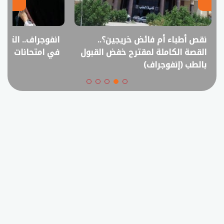
نقص أطباء أم فائض خريجين؟..
انفوجراف.. التعل
القصة الكاملة لمقترح خفض القبول
في امتحانات الثانوي
بالطب (إنفوجراف)