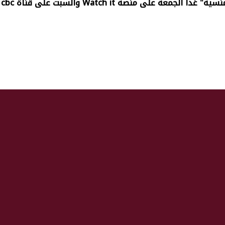
عة على منصة Watch it والسبت على قناة cbc