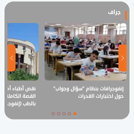
جراف
نقص أطباء أم فائض خريجين؟..
انفوجراف.. التعل
القصة الكاملة لمقترح خفض القبول
في امتحانات الثانوي
بالطب (إنفوجراف)