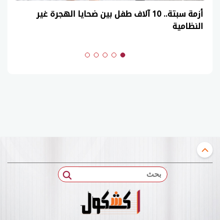
عاجل| نموذج حل امتحان أحياء ثانوية عامة 2026
(السنوات الماضية)
بحث