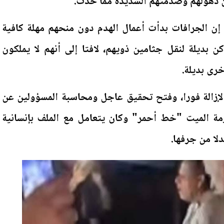
عن ذهولهم وصدمتهم الشديدة مما حدث.
 إن الجرافات بدأت أعمال الهدم دون منحهم مهلة كافية
كن بديلة لنقل جثامين ذويهم، لافتا إلى أنهم لا يملكون
خرى بديلة.
لإزالة فورا، وفتح تحقيق عاجل ومحاسبة المسؤولين عن
مة الميت "خط أحمر" وكان يتعامل مع الملف بإنسانية
لا من جرفها.