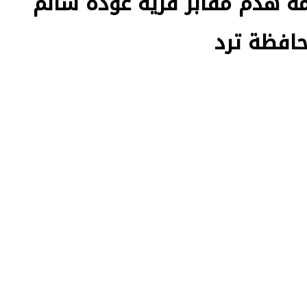
مة هدم مقابر قرية عودة سالم
حافظة ترد