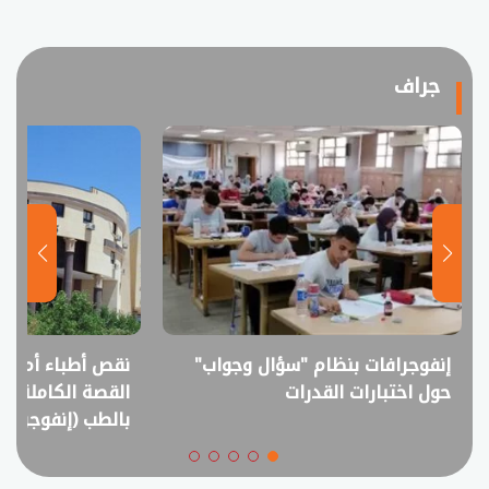
جراف
نقص أطباء أم فائض خريجين؟..
انفوجراف.. التعل
القصة الكاملة لمقترح خفض القبول
في امتحانات الثانوي
بالطب (إنفوجراف)