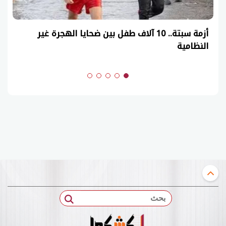
عاجل| نموذج حل امتحان أحياء ثانوية عامة 2026
(السنوات الماضية)
بحث