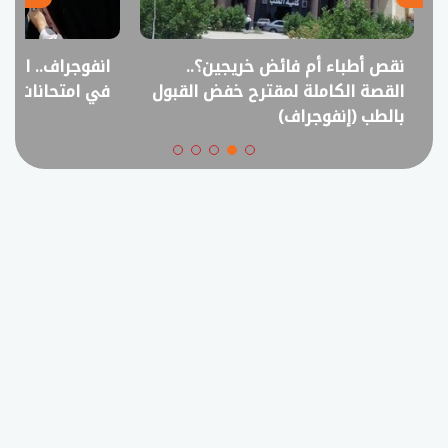
نقص أطباء أم فائض خريجين؟..
انفوجراف.. التعل
القصة الكاملة لمقترح خفض القبول
في امتحانات الثانوي
بالطب (إنفوجراف)