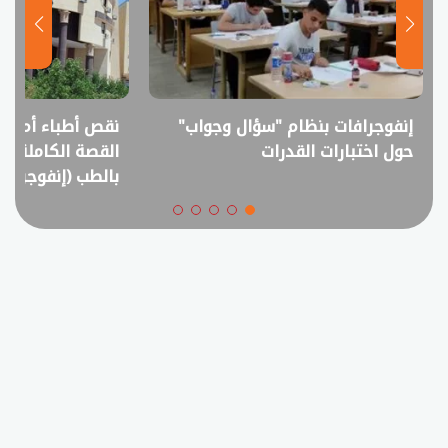
نقص أطباء أم فائض خريجين؟..
انفوجراف.. التعل
القصة الكاملة لمقترح خفض القبول
في امتحانات الثانوي
بالطب (إنفوجراف)