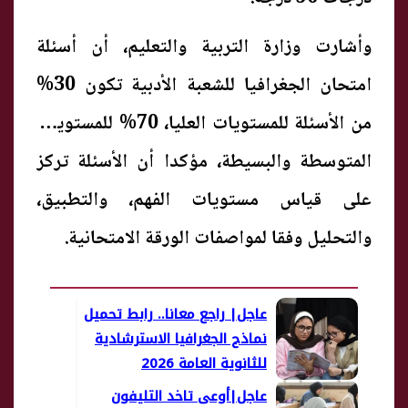
وأشارت وزارة التربية والتعليم، أن أسئلة
امتحان الجغرافيا للشعبة الأدبية تكون 30%
من الأسئلة للمستويات العليا، 70% للمستويات
المتوسطة والبسيطة، مؤكدا أن الأسئلة تركز
على قياس مستويات الفهم، والتطبيق،
والتحليل وفقا لمواصفات الورقة الامتحانية.
عاجل| راجع معانا.. رابط تحميل
نماذج الجغرافيا الاسترشادية
للثانوية العامة 2026
عاجل|أوعى تاخد التليفون