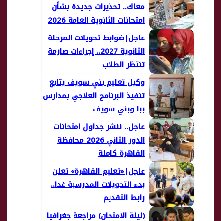
معاك.. تحذيرات جديدة بشأن
امتحانات الثانوية العامة 2026
عاجل|ضوابط تحويلات المرحلة
الثانوية 2027.. إجراءات صارمة
تنتظر الطلاب
وكيل تعليم بني سويف يتابع
تنفيذ البرنامج العلاجي بمدارس
ببا وبني سويف
عاجل.. ننشر جداول امتحانات
الدور الثاني 2026 محافظة
القاهرة كاملة
عاجل|«تعليم القاهرة» تعلن
بدء التحويلات المدرسية غدا..
رابط التقديم
(ليلة الامتحان) مراجعة جغرافيا