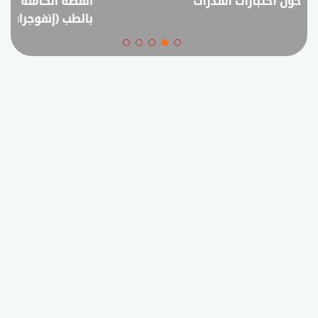
القصة الكاملة لمقترح خفض القبول
في امتحانات الثانوي
بالطب (إنفوجراف)