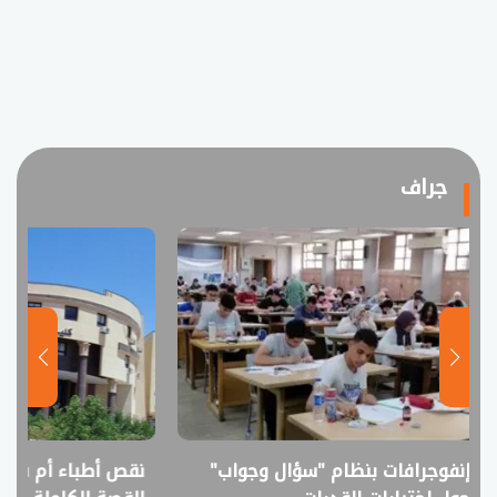
جراف
نقص أطباء أم فائض خريجين؟..
انفوجراف.. التعل