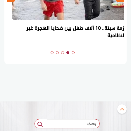
عاجل| نموذج حل امتحان أحياء ثانوية عامة 2026
(السنوات الماضية)
بحث