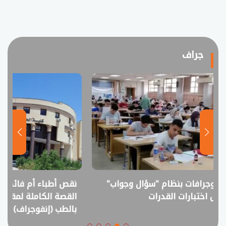
جراف
نقص أطباء أم فائض خريجين؟..
انفوجراف.. التعل
القصة الكاملة لمقترح خفض القبول
في امتحانات الثانوي
بالطب (إنفوجراف)