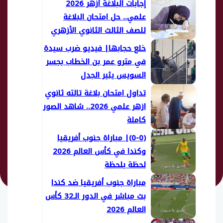
إجابات البلاغة أزهر 2026
علمي.. حل امتحان البلاغة
للصف الثالث الثانوي الأزهري
خلع حجابها| فيديو ضرب سيدة
في مترو عمر بن الخطاب بجسر
السويس يثير الجدل
تداول امتحان بلاغة تالته ثانوي
ازهر علمي 2026.. شاهد الصور
كاملة
(0-0)| مباراة جنوب أفريقيا
وكندا في كأس العالم 2026
لحظة بلحظة
مباراة جنوب أفريقيا ضد كندا
بث مباشر في الدور الـ32 كأس
العالم 2026