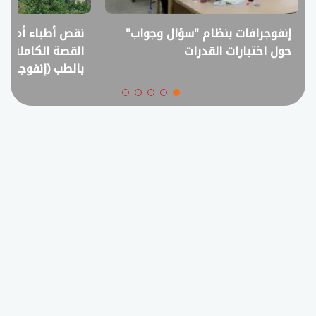
نقص أطباء أم فائض خريجين؟..
انفوجراف.. التعل
القصة الكاملة لمقترح خفض القبول
في امتحانات الثانوي
بالطب (إنفوجراف)