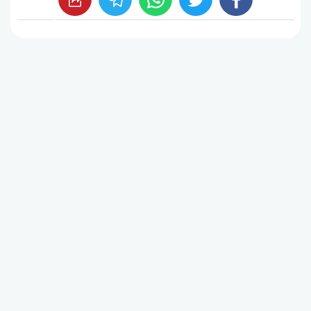
whats
twitter
facebook
شارك