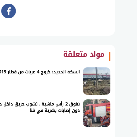
book
مواد متعلقة
السكة الحديد: خروج 4 عربات من قطار 919 عن القضبان بكفر الزيات وفتح تحقيق عاجل
نفوق 2 رأس ماشية.. نشوب حريق داخل
دون إصابات بشرية في قنا