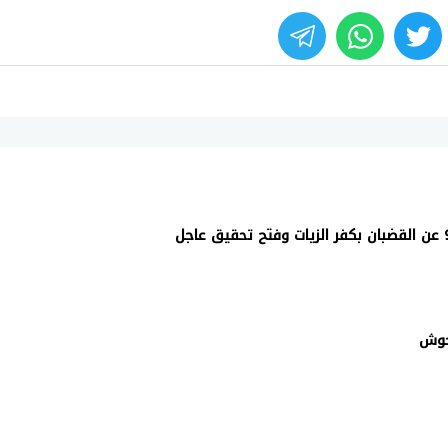
whats
twitter
face
 حوش