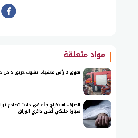
book
مواد متعلقة
نفوق 2 رأس ماشية.. نشوب حريق داخل حوش دون إصابات بشرية في قنا
الجيزة.. استخراج جثة في حادث تصادم تريل
سيارة ملاكي أعلى دائري الوراق