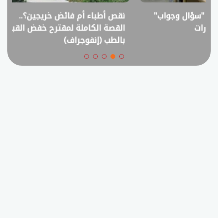
نقص أطباء أم فائض خريجين؟..
انفوجراف.. التعل
القصة الكاملة لمقترح خفض القبول
في امتحانات الثانوي
بالطب (إنفوجراف)