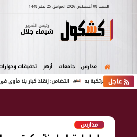
السبت 08 أغسطس 2026 الموافق 25 صفر 1448
رئيس التحرير
شيماء جلال
مدارس
جامعات
أزهر
تحقيقات وحوارات
عاجل
 المرتكبة به
التضامن: إنقاذ كبار بلا مأوى فى 6 محافظات والتعامل مع 552 بلاغًا خلال شهر
مدارس