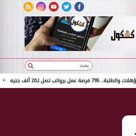
rss feed
instagram
youtube
twitter
facebook
بحث
 لـ20 ألف جنيه
تعرف على 