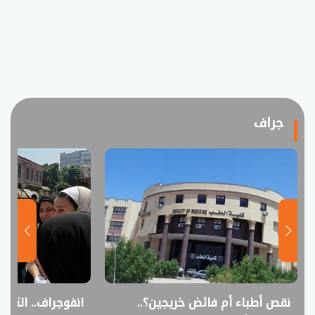
جراف
نقص أطباء أم فائض خريجين؟..
انفوجراف.. التعل