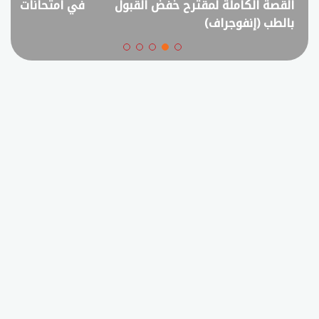
القصة الكاملة لمقترح خفض القبول
في امتحانات الثانوي
بالطب (إنفوجراف)