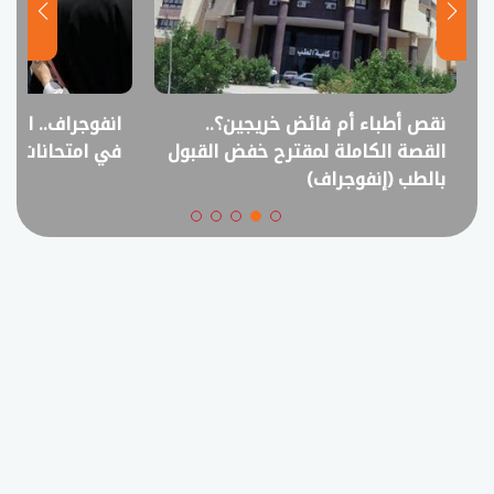
نقص أطباء أم فائض خريجين؟..
انفوجراف.. التعل
القصة الكاملة لمقترح خفض القبول
في امتحانات الثانوي
بالطب (إنفوجراف)