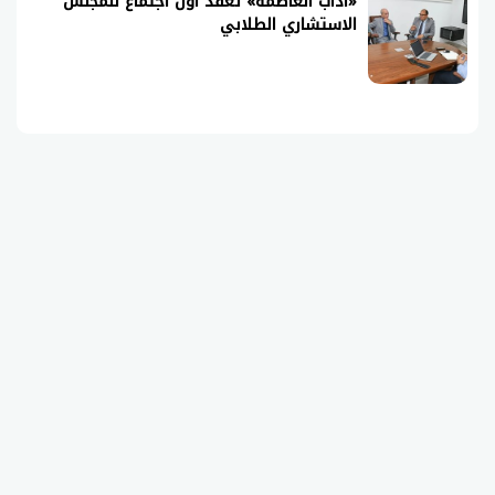
«آداب العاصمة» تعقد أول اجتماع للمجلس
الاستشاري الطلابي