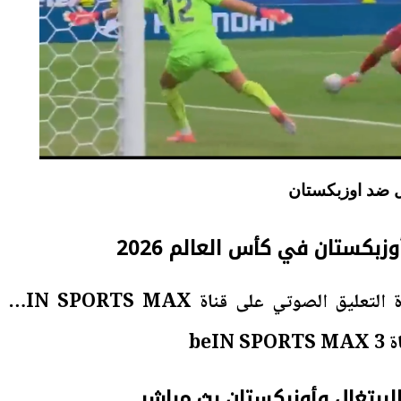
ل ضد اوزبكستان
وزبكستان في كأس العالم 2026
المعلق عامر الخوذيري لقيادة التعليق الصوتي على قناة beIN SPORTS MAX
 البرتغال وأوزبكستان بث مباشر