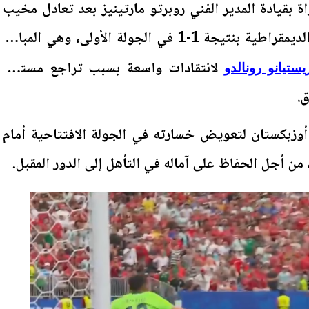
ة بقيادة المدير الفني روبرتو مارتينيز بعد تعادل مخيب
للآمال أمام منتخب الكونغو الديمقراطية بنتيجة 1-1 في الجولة الأولى، وهي المباراة
لانتقادات واسعة بسبب تراجع مستواه
يستيانو رونالدو
ق.
وزبكستان لتعويض خسارته في الجولة الافتتاحية أمام