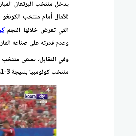
يدخل منتخب البرتغال المبارا
التي تعرض خلالها النجم
كر
وعدم قدرته على صناعة الفار
وفي المقابل، يسعى منتخب أ
منتخب كولومبيا بنتيجة 3-1، من أجل الحفاظ على آماله في التأهل إلى الدور المقبل.