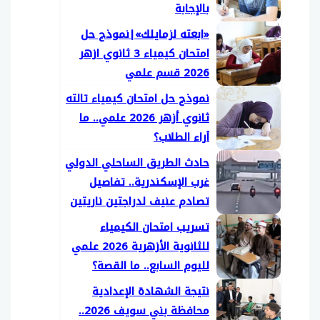
بالإجابة
«ابعته لزمايلك»|نموذج حل
امتحان كيمياء 3 ثانوي ازهر
2026 قسم علمي
نموذج حل امتحان كيمياء تالته
ثانوي أزهر 2026 علمي.. ما
آراء الطلاب؟
حادث الطريق الساحلي الدولي
غرب الإسكندرية.. تفاصيل
تصادم عنيف لدراجتين ناريتين
تسريب امتحان الكيمياء
للثانوية الأزهرية 2026 علمي
لليوم السابع.. ما القصة؟
نتيجة الشهادة الإعدادية
محافظة بني سويف 2026..