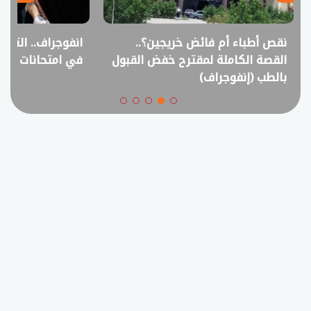
نقص أطباء أم فائض خريجين؟..
انفوجراف.. التعل
القصة الكاملة لمقترح خفض القبول
في امتحانات الثانوي
بالطب (إنفوجراف)