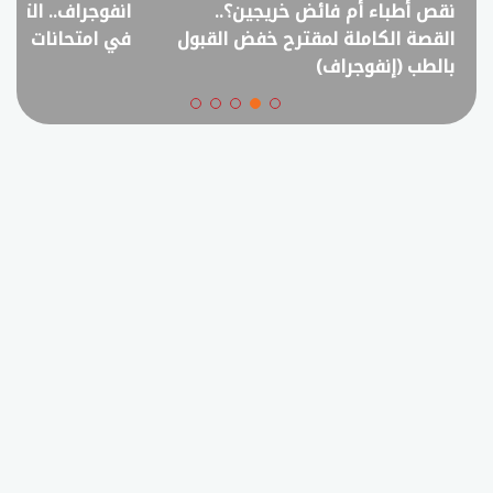
نقص أطباء أم فائض خريجين؟..
انفوجراف.. التعل
القصة الكاملة لمقترح خفض القبول
في امتحانات الثانوي
بالطب (إنفوجراف)