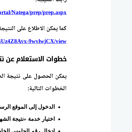
rtal/Natega/prep/prep.aspx
كما يمكن الاطلاع على النتيجة 
i1BUz4Z8Avx-9wvlwjCX/view
خطوات الاستعلام عن نتيج
يمكن الحصول على نتيجة الص
الخطوات التالية:
الدخول إلى الموقع الر
اختيار خدمة «نتيجة الشهادة ا
إدخال رقم الجلوس الخا