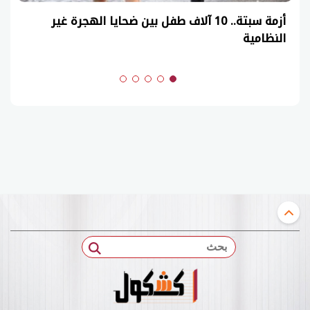
عاجل| نموذج حل امتحان أحياء ثانوية عامة 2026
(السنوات الماضية)
بحث