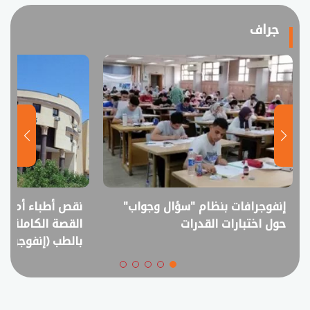
جراف
نقص أطباء أم فائض خريجين؟..
انفوجراف.. التعل
القصة الكاملة لمقترح خفض القبول
في امتحانات الثانوي
بالطب (إنفوجراف)