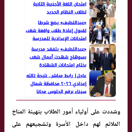
امتحان اللغة الأجنبية الثانية
لطلاب النظام الجديد
«عبداللطيف» يضع شرطا
لقبول إعادة طلاب واقعة شغب
امتحانات الإعدادية للمدرسة
بسوهاج
«عبداللطيف» يتفقد مدرسة
بسوهاج شهدت أعمال شغب
بختام امتحانات الشهادة
الإعدادية
عاجل| رابط مباشر.. نتيجة تالته
إعدادي ٢٠٢٦ محافظة شمال
سيناء برقم الجلوس مجانا
وشددت على أولياء أمور الطلاب بتهيئة المناخ
الملائم لهم داخل الأسرة وتشجيعهم على