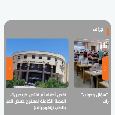
جراف
نقص أطباء أم فائض خريجين؟..
انفوجراف.. التعل
القصة الكاملة لمقترح خفض القبول
في امتحانات الثانوي
بالطب (إنفوجراف)