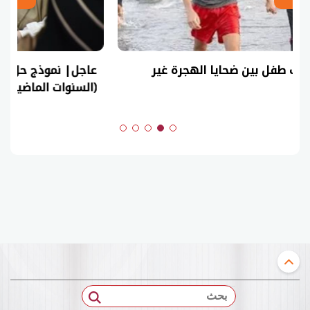
عاجل| نموذج حل امتحان أحياء ثانوية عامة 2026
(السنوات الماضية)
بحث