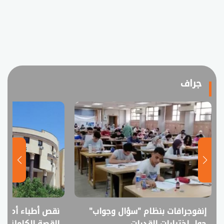
جراف
إنفوجرافات بنظام "سؤال وجواب"
نقص أطباء أم فا
حول اختبارات القدرات
القصة الكاملة ل