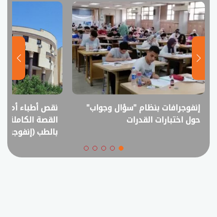
إنفوجرافات بنظام "سؤال وجواب"
نقص أطباء أم فا
حول اختبارات القدرات
القصة الكاملة ل
بالطب (إنفوجراف)