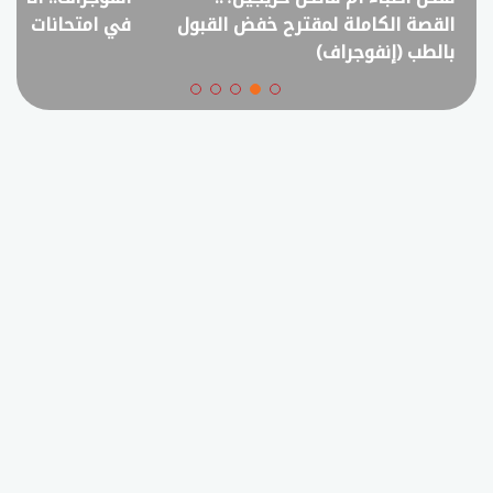
القصة الكاملة لمقترح خفض القبول
في امتحانات الثانوي
بالطب (إنفوجراف)