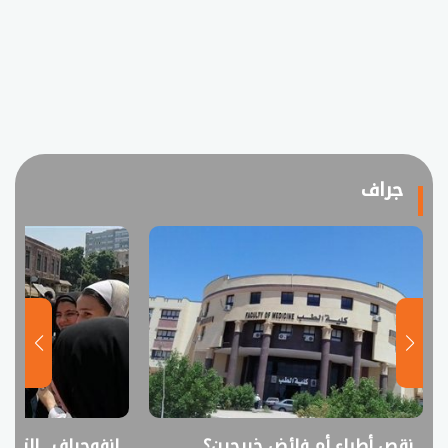
جراف
نقص أطباء أم فائض خريجين؟..
انفوجراف.. التعل