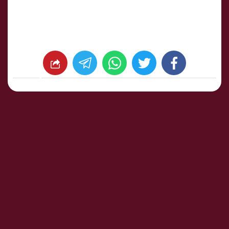
whats
twitter
facebook
شارك