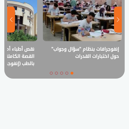
إنفوجرافات بنظام "سؤال وجواب"
نقص أطباء أم فا
حول اختبارات القدرات
القصة الكاملة ل
بالطب (إنفوجراف)