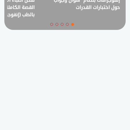
نقص أطباء أم فائض خريجين؟..
انفوجراف.. التعل
القصة الكاملة لمقترح خفض القبول
في امتحانات الثانوي
بالطب (إنفوجراف)