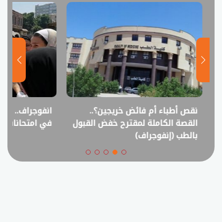
نقص أطباء أم فائض خريجين؟..
انفوجراف.. التعل
القصة الكاملة لمقترح خفض القبول
في امتحانات الثانوي
بالطب (إنفوجراف)