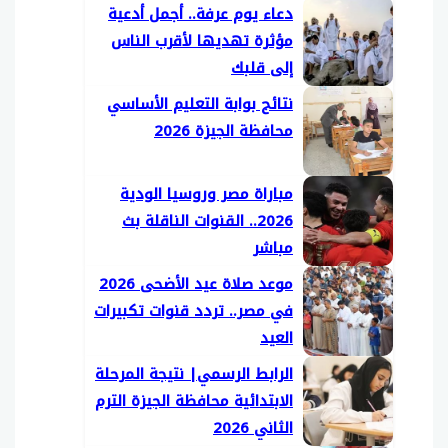
دعاء يوم عرفة.. أجمل أدعية
مؤثرة تهديها لأقرب الناس
إلى قلبك
نتائج بوابة التعليم الأساسي
محافظة الجيزة 2026
مباراة مصر وروسيا الودية
2026.. القنوات الناقلة بث
مباشر
موعد صلاة عيد الأضحى 2026
في مصر.. تردد قنوات تكبيرات
العيد
الرابط الرسمي| نتيجة المرحلة
الابتدائية محافظة الجيزة الترم
الثاني 2026