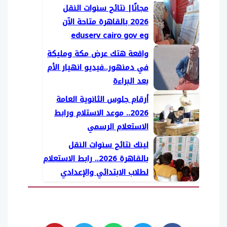
مجانًا| نتائج سنوات النقل
2026 بالقاهرة متاحة الآن
eduserv cairo gov eg
واقعة هتك عرض مكة ومليكة
في دمنهور..فيديو انهيار الأم
بعد البراءة
أرقام جلوس الثانوية العامة
2026.. موعد الاستلام ورابط
الاستعلام الرسمي
لينك نتائج سنوات النقل
بالقاهرة 2026.. رابط الاستعلام
لطلاب الابتدائي والإعدادي