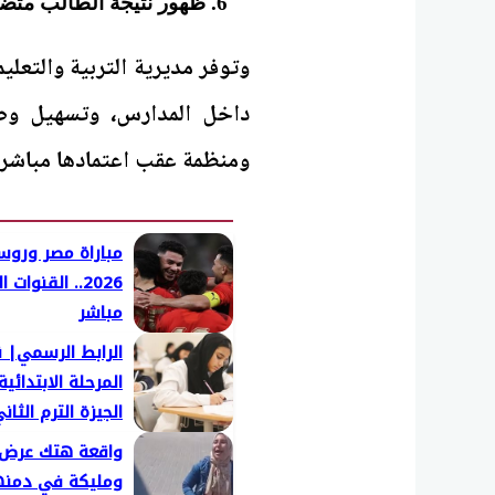
ظهور نتيجة الطالب متضمن
وتوفر مديرية التربية والتعل
داخل المدارس، وتسهيل وصو
ومنظمة عقب اعتمادها مباشرة
مباراة مصر وروسي
2026.. القنوات
مباشر
الرابط الرسمي| ن
المرحلة الابتدائي
الجيزة الترم الثاني 26
واقعة هتك عرض
ومليكة في دمنهو