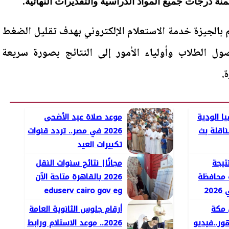
ة درجات جميع المواد الدراسية والتقديرات النهائية.
يم بالجيزة خدمة الاستعلام الإلكتروني بهدف تقليل الضغط
ل الطلاب وأولياء الأمور إلى النتائج بصورة سريعة
.
ا الودية
موعد صلاة عيد الأضحى
 الناقلة بث
2026 في مصر.. تردد قنوات
تكبيرات العيد
تيجة
مجانًا| نتائج سنوات النقل
ة محافظة
2026 بالقاهرة متاحة الآن
20
eduserv cairo gov eg
 مكة
أرقام جلوس الثانوية العامة
ر..فيديو
2026.. موعد الاستلام ورابط