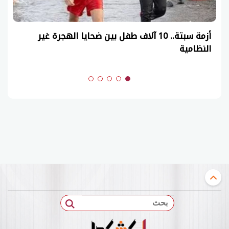
أزمة سبتة.. 10 آلاف طفل بين ضحايا الهجرة غير
النظامية
بحث