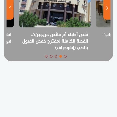
نقص أطباء أم فائض خريجين؟..
انفوجراف.. التعل
القصة الكاملة لمقترح خفض القبول
في امتحانات الثانوي
بالطب (إنفوجراف)