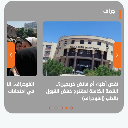
جراف
نقص أطباء أم فائض خريجين؟..
انفوجراف.. التعل
القصة الكاملة لمقترح خفض القبول
في امتحانات الثانوي
بالطب (إنفوجراف)