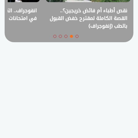
نقص أطباء أم فائض خريجين؟..
انفوجراف.. التعل
القصة الكاملة لمقترح خفض القبول
في امتحانات الثانوي
بالطب (إنفوجراف)