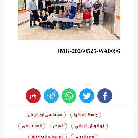
IMG-20260525-WA0096
whats
twitter
facebook
جامعة القاهرة
مستشفى ابو الريش
أبو الريش الياباني
المرض
المستشفى
قصر العيني
القسطرة التداخلية