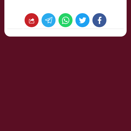
whats
twitter
facebook
شارك