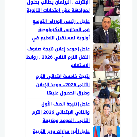
الإنترنت.. البرلمان يطالب بحلول
لمواجهة غش امتحانات الثانوية
العامة
عاجل.. رئيس الوزراء: التوسع
في المدارس التكنولوجية
أولوية لمستقبل التعليم في
مصر
عاجل|موعد إعلان نتيجة صفوف
النقل الترم الثاني 2026.. روابط
الاستعلام
نتيجة خامسة ابتدائي الترم
الثاني 2026.. موعد الإعلان
وطرق الحصول عليها
عاجل|نتيجة الصف الأول
والثاني الابتدائي 2026 الترم
الثاني.. الموعد وطريقة
الاستعلام
عاجل|أبرز قرارات وزير التربية